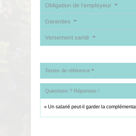
Obligation de l'employeur
Garanties
Versement santé
Textes de référence
Questions ? Réponses !
Un salarié peut-il garder la complémentai