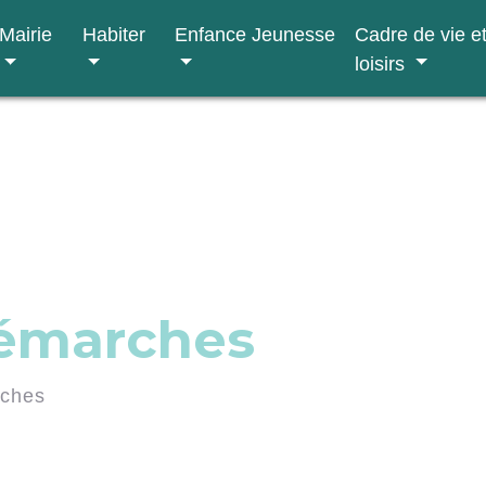
Mairie
Habiter
Enfance Jeunesse
Cadre de vie e
loisirs
démarches
rches