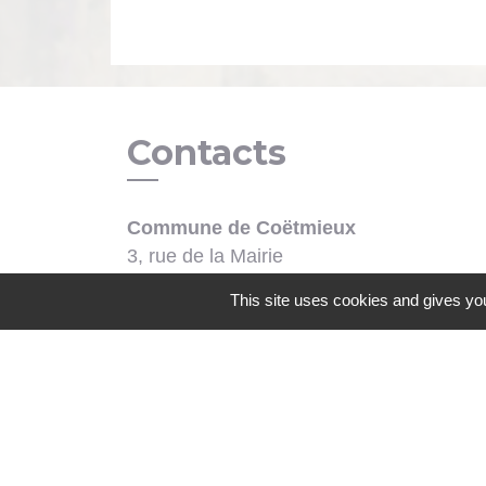
Contacts
Commune de Coëtmieux
3, rue de la Mairie
22400 Coëtmieux - FRANCE
This site uses cookies and gives you
+33 2 96 34 62 20
Contact par formulaire
Mentions légales
-
Politique de confidenti