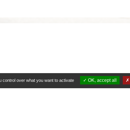
 control over what you want to activate
OK, accept all
alité
-
Accessibilité
-
Plan du site
-
Gestion des cookie