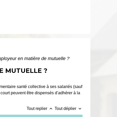
mployeur en matière de mutuelle ?
E MUTUELLE ?
entaire santé collective à ses salariés (sauf
t court peuvent être dispensés d'adhérer à la
keyboard_arrow_up
keyboard_arrow_down
Tout replier
Tout déplier