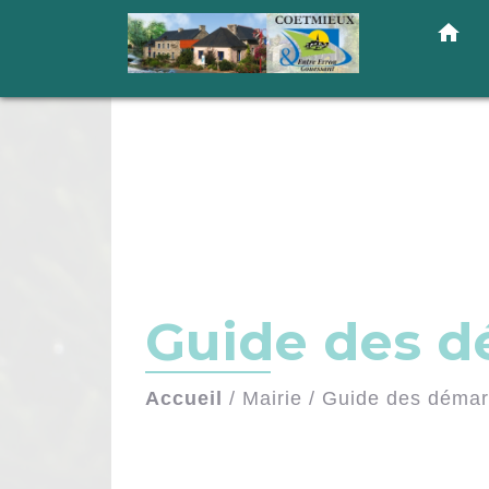
home
Guide des 
Accueil
/
Mairie
/
Guide des déma