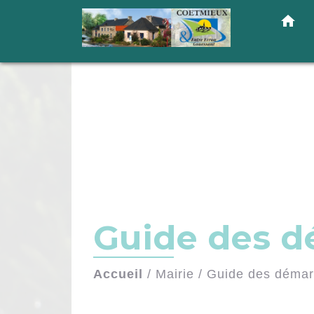
home
Guide des 
Accueil
/
Mairie
/
Guide des déma