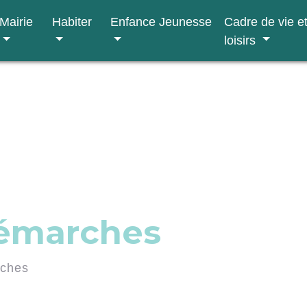
Mairie
Habiter
Enfance Jeunesse
Cadre de vie e
loisirs
démarches
rches