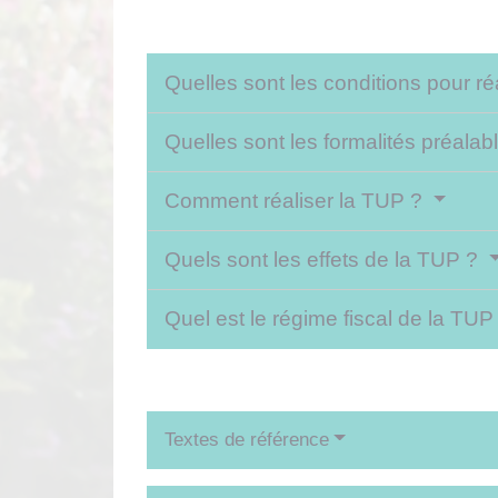
Quelles sont les conditions pour r
Quelles sont les formalités préala
Comment réaliser la TUP ?
Quels sont les effets de la TUP ?
Quel est le régime fiscal de la TUP
Textes de référence