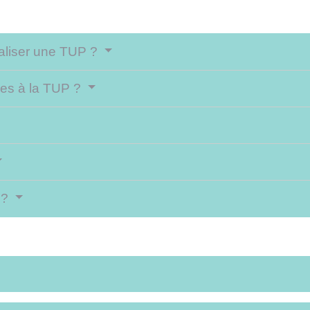
éaliser une TUP ?
bles à la TUP ?
 ?