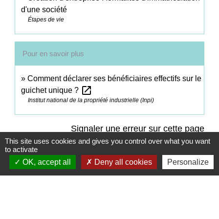
d'une société
Étapes de vie
Pour en savoir plus
Comment déclarer ses bénéficiaires effectifs sur le
open_in_new
guichet unique ?
Institut national de la propriété industrielle (Inpi)
Signaler une erreur sur cette page
This site uses cookies and gives you control over what you want
to activate
OK, accept all
Deny all cookies
Personalize
Contacts
Commune de Coëtmieux