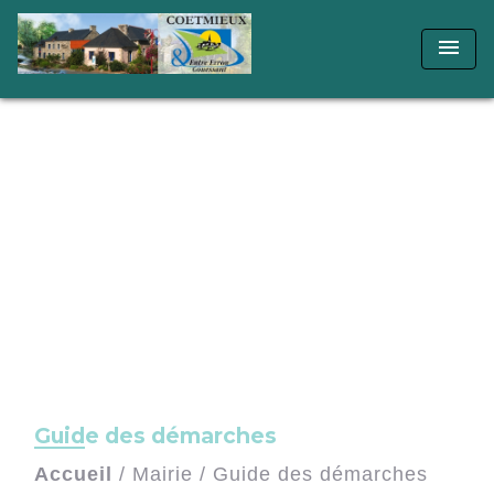
menu
Guide des démarches
Accueil
/
Mairie
/
Guide des démarches