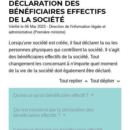
DÉCLARATION DES
BÉNÉFICIAIRES EFFECTIFS
DE LA SOCIÉTÉ
Vérifié le 06 Mar 2023 - Direction de l'information légale et
administrative (Première ministre)
Lorsqu'une société est créée, il faut déclarer la ou les
personnes physiques qui contrôlent la société. Il s'agit
des bénéficiaires effectifs de la société. Tout
changement les concernant à n'importe quel moment
de la vie de la société doit également être déclaré.
keyboard_arrow_up
keyboard_arrow_down
Tout replier
Tout déplier
Qu'est ce qu'un bénéficiaire effectif ?
Qui est concerné par la déclaration des
bénéficiaires effectifs ?
Comment déclarer les bénéficiaires effectifs