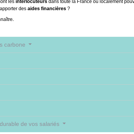
sont les
interlocuteurs
dans toute la France ou localement pou
s apporter des
aides financières
?
naître.
ns carbone
é durable de vos salariés