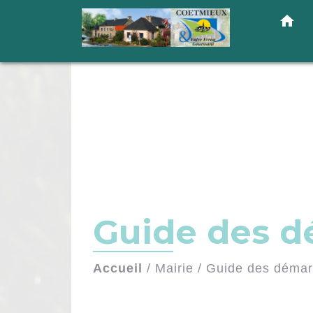
home
Guide des 
Accueil
/
Mairie
/
Guide des déma