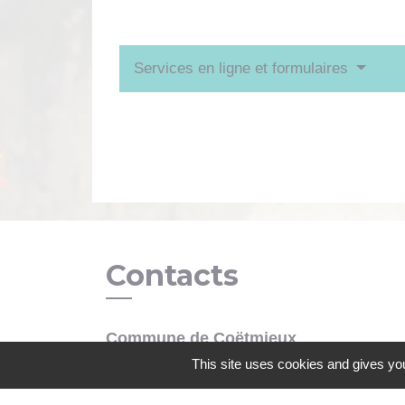
Services en ligne et formulaires
Contacts
Commune de Coëtmieux
3, rue de la Mairie
This site uses cookies and gives you
22400 Coëtmieux - FRANCE