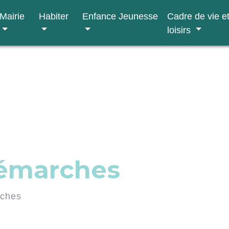
Mairie
Habiter
Enfance Jeunesse
Cadre de vie e
loisirs
démarches
rches