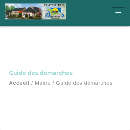
menu
Guide des démarches
Accueil
/
Mairie
/
Guide des démarches