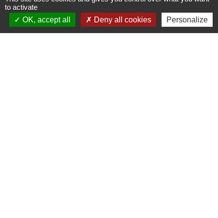
to activate
Signaler une erreur sur cette page
OK, accept all
Deny all cookies
Personalize
Contacts
Commune de Coëtmieux
3, rue de la Mairie
22400 Coëtmieux - FRANCE
+33 2 96 34 62 20
Contact par formulaire
Mentions légales
-
Politique de confidentialité
-
Accessibilité
-
Plan du site
-
Gestion des cookies