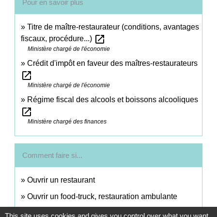
Pour en savoir plus
Titre de maître-restaurateur (conditions, avantages
open_in_new
fiscaux, procédure...)
Ministère chargé de l'économie
Crédit d'impôt en faveur des maîtres-restaurateurs
open_in_new
Ministère chargé de l'économie
Régime fiscal des alcools et boissons alcooliques
open_in_new
Ministère chargé des finances
Comment faire si...
Ouvrir un restaurant
Ouvrir un food-truck, restauration ambulante
This site uses cookies and gives you control over what you want