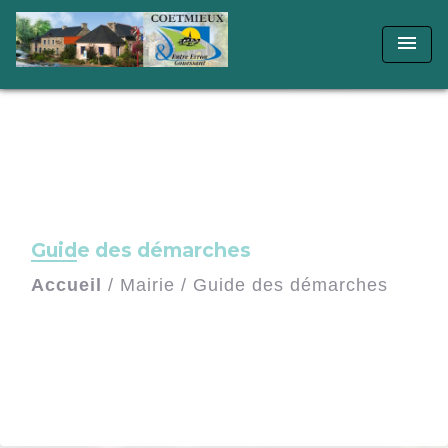
menu
Guide des démarches
Accueil
/
Mairie
/
Guide des démarches