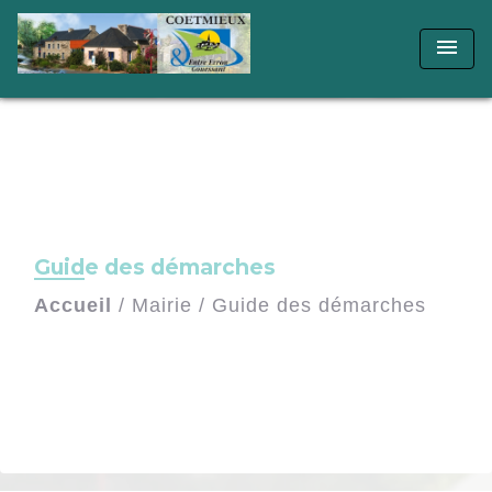
menu
Guide des démarches
Accueil
/
Mairie
/
Guide des démarches