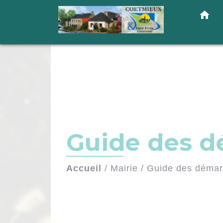
home
Guide des 
Accueil
/
Mairie
/
Guide des déma