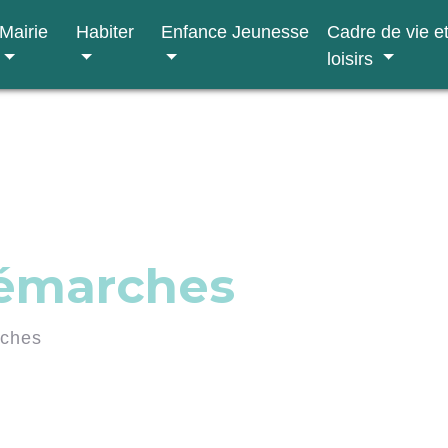
Mairie
Habiter
Enfance Jeunesse
Cadre de vie e
loisirs
démarches
rches