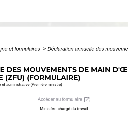
igne et formulaires
>
Déclaration annuelle des mouveme
E DES MOUVEMENTS DE MAIN D'Œ
 (ZFU) (FORMULAIRE)
le et administrative (Première ministre)
open_in_new
Accéder au formulaire
Ministère chargé du travail