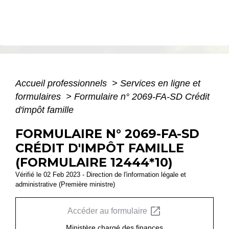
Accueil professionnels
>
Services en ligne et
formulaires
>
Formulaire n° 2069-FA-SD Crédit
d'impôt famille
FORMULAIRE N° 2069-FA-SD
CRÉDIT D'IMPÔT FAMILLE
(FORMULAIRE 12444*10)
Vérifié le 02 Feb 2023 - Direction de l'information légale et
administrative (Première ministre)
open_in_new
Accéder au formulaire
Ministère chargé des finances