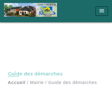
menu
Guide des démarches
Accueil
/
Mairie
/
Guide des démarches