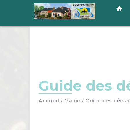
home
Guide des 
Accueil
/
Mairie
/
Guide des déma