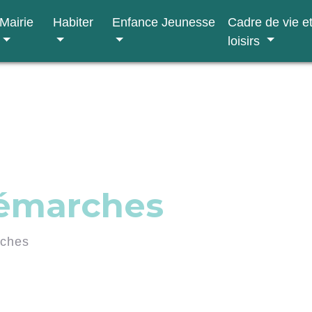
Mairie
Habiter
Enfance Jeunesse
Cadre de vie e
loisirs
démarches
rches