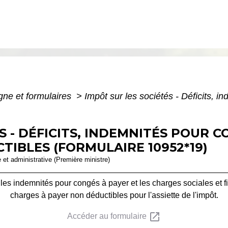
igne et formulaires
>
Impôt sur les sociétés - Déficits, 
S - DÉFICITS, INDEMNITÉS POUR C
TIBLES (FORMULAIRE 10952*19)
e et administrative (Première ministre)
, les indemnités pour congés à payer et les charges sociales et f
charges à payer non déductibles pour l'assiette de l'impôt.
open_in_new
Accéder au formulaire