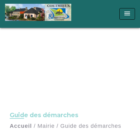
menu
Guide des démarches
Accueil
/
Mairie
/
Guide des démarches