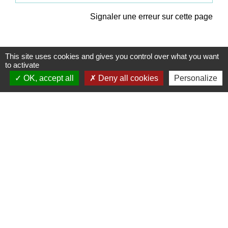
Signaler une erreur sur cette page
This site uses cookies and gives you control over what you want
to activate
OK, accept all
Deny all cookies
Personalize
Contacts
Commune de Coëtmieux
3, rue de la Mairie
22400 Coëtmieux - FRANCE
+33 2 96 34 62 20
Contact par formulaire
Mentions légales
-
Politique de confidentialité
-
Accessibilité
-
Plan du site
-
Gestion des cookies