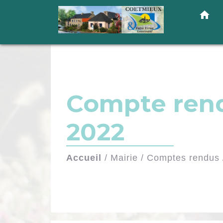
home
Compte ren
2022
Accueil
/
Mairie
/
Comptes rendus