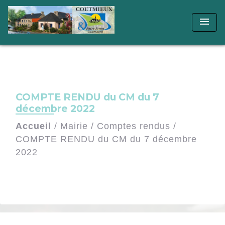
menu
COMPTE RENDU du CM du 7
décembre 2022
Accueil
/
Mairie
/
Comptes rendus
/
COMPTE RENDU du CM du 7 décembre
2022