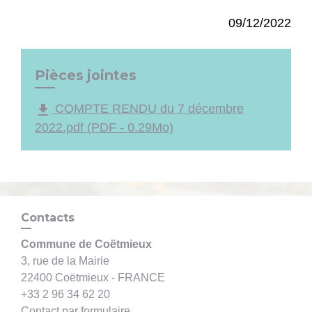
09/12/2022
Pièces jointes
file_download
COMPTE RENDU du 7 décembre
2022.pdf (PDF - 0.29Mo)
Contacts
Commune de Coëtmieux
3, rue de la Mairie
22400 Coëtmieux - FRANCE
+33 2 96 34 62 20
Contact par formulaire