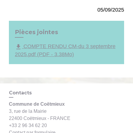
05/09/2025
Pièces jointes
file_download
COMPTE RENDU CM-du 3 septembre
2025.pdf (PDF - 3.38Mo)
Contacts
Commune de Coëtmieux
3, rue de la Mairie
22400 Coëtmieux - FRANCE
+33 2 96 34 62 20
Contact par formulaire