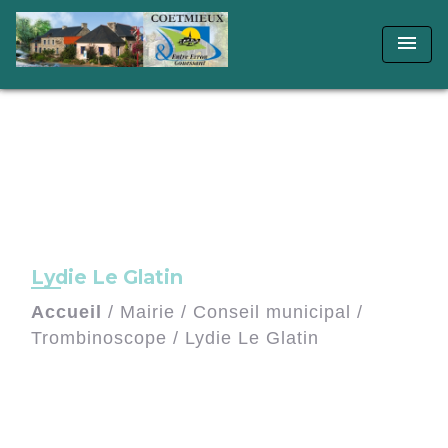
menu
Lydie Le Glatin
Accueil
/
Mairie
/
Conseil municipal
/
Trombinoscope
/
Lydie Le Glatin