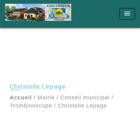
menu
Christelle Lepage
Accueil
/
Mairie
/
Conseil municipal
/
Trombinoscope
/
Christelle Lepage