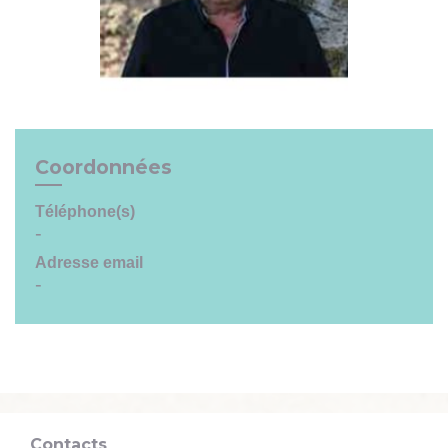
Coordonnées
Téléphone(s)
-
Adresse email
-
Contacts