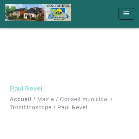
menu
Paul Revel
Accueil
/
Mairie
/
Conseil municipal
/
Trombinoscope
/
Paul Revel