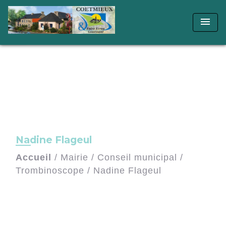
menu
Nadine Flageul
Accueil
/
Mairie
/
Conseil municipal
/
Trombinoscope
/
Nadine Flageul