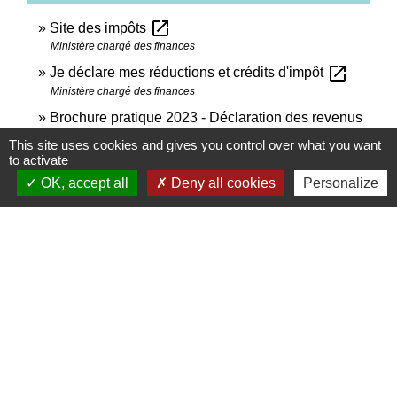
open_in_new
Site des impôts
Ministère chargé des finances
open_in_new
Je déclare mes réductions et crédits d'impôt
Ministère chargé des finances
Brochure pratique 2023 - Déclaration des revenus
open_in_new
de 2022
This site uses cookies and gives you control over what you want
Ministère chargé des finances
to activate
OK, accept all
Deny all cookies
Personalize
Signaler une erreur sur cette page
Contacts
Commune de Coëtmieux
3, rue de la Mairie
22400 Coëtmieux - FRANCE