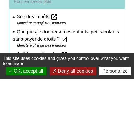
Pour en savoir plus
open_in_new
Site des impôts
Ministère chargé des finances
Que puis-je donner à mes enfants, petits-enfants
open_in_new
sans payer de droits ?
Ministère chargé des finances
open_in_new
Je fais une donation
This site uses cookies and gives you control over what you want
Ministère chargé des finances
to activate
Donation d'entreprises : conditions de réduction
OK, accept all
Deny all cookies
Personalize
open_in_new
des droits de donation
Direction générale des finances publiques
Dons familiaux covid : conditions d'exonération
open_in_new
des droits de donation
Direction générale des finances publiques
Signaler une erreur sur cette page