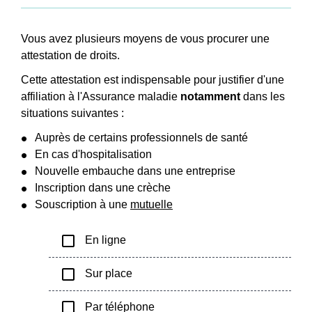
Vous avez plusieurs moyens de vous procurer une
attestation de droits.
Cette attestation est indispensable pour justifier d'une
affiliation à l'Assurance maladie
notamment
dans les
situations suivantes :
Auprès de certains professionnels de santé
En cas d'hospitalisation
Nouvelle embauche dans une entreprise
Inscription dans une crèche
Souscription à une
mutuelle
check_box_outline_blank
En ligne
check_box_outline_blank
Sur place
check_box_outline_blank
Par téléphone