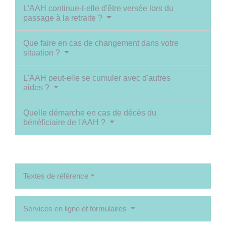
L'AAH continue-t-elle d'être versée lors du
passage à la retraite ?
Que faire en cas de changement dans votre
situation ?
L'AAH peut-elle se cumuler avec d'autres
aides ?
Quelle démarche en cas de décès du
bénéficiaire de l'AAH ?
Textes de référence
Services en ligne et formulaires