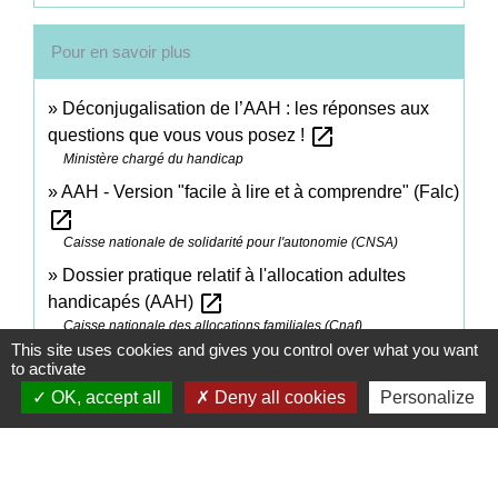
Pour en savoir plus
Déconjugalisation de l’AAH : les réponses aux
open_in_new
questions que vous vous posez !
Ministère chargé du handicap
AAH - Version "facile à lire et à comprendre" (Falc)
open_in_new
Caisse nationale de solidarité pour l'autonomie (CNSA)
Dossier pratique relatif à l'allocation adultes
open_in_new
handicapés (AAH)
Caisse nationale des allocations familiales (Cnaf)
This site uses cookies and gives you control over what you want
Handicap : guide-barème pour l'évaluation des
to activate
open_in_new
déficiences et incapacités
OK, accept all
Deny all cookies
Personalize
Direction de l'information légale et administrative (Dila) - Première
ministre