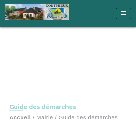
menu
Guide des démarches
Accueil
/
Mairie
/
Guide des démarches