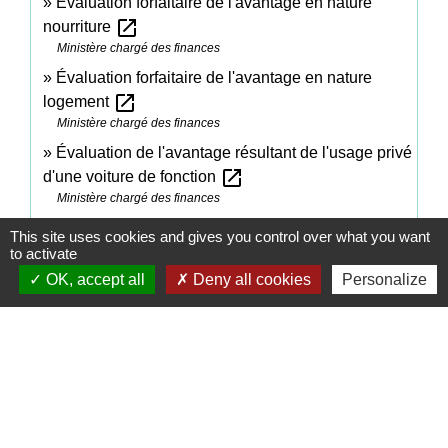
Évaluation forfaitaire de l'avantage en nature
open_in_new
nourriture
Ministère chargé des finances
Évaluation forfaitaire de l'avantage en nature
open_in_new
logement
Ministère chargé des finances
Évaluation de l'avantage résultant de l'usage privé
open_in_new
d'une voiture de fonction
Ministère chargé des finances
Brochure pratique 2023 - Déclaration des revenus
This site uses cookies and gives you control over what you want
open_in_new
de 2022
to activate
Ministère chargé des finances
OK, accept all
Deny all cookies
Personalize
Signaler une erreur sur cette page