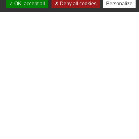
OK, accept all
Deny all cookies
Personalize
Contacts
Commune de Coëtmieux
3, rue de la Mairie
22400 Coëtmieux - FRANCE
+33 2 96 34 62 20
Contact par formulaire
Mentions légales
-
Politique de confidentialité
-
Accessibilité
-
Plan du site
-
Gestion des cookies
Site créé en partenariat avec Réseau des Communes