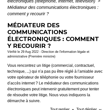
électroniques (téléphone, internet, télévision)
>
Médiateur des communications électroniques :
comment y recourir ?
MÉDIATEUR DES
COMMUNICATIONS
ÉLECTRONIQUES : COMMENT
Y RECOURIR ?
Vérifié le 29 Aug 2022 - Direction de l'information légale et
administrative (Première ministre)
Vous rencontrez un litige (commercial, contractuel,
technique, ...) qui n'a pas pu être réglé à l'amiable avec
votre opérateur de téléphonie ou votre fournisseur
d'accès internet ? Le médiateur des communications
électroniques peut intervenir gratuitement pour tenter
de résoudre votre litige. Nous vous indiquons la
démarche à suivre.
keyboard_arrow_up
keyboard_arrow_down
Tout replier
Tout déplier