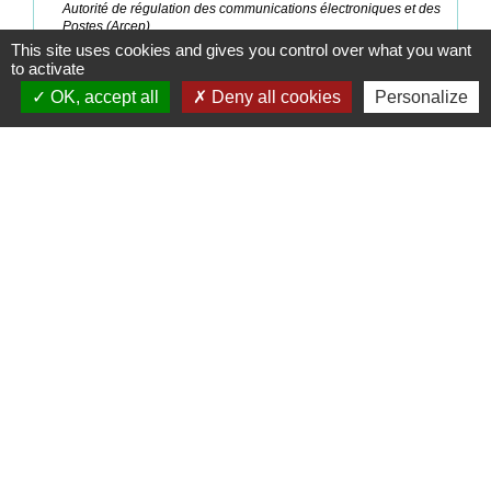
Autorité de régulation des communications électroniques et des
Postes (Arcep)
This site uses cookies and gives you control over what you want
to activate
Signaler une erreur sur cette page
OK, accept all
Deny all cookies
Personalize
Contacts
Commune de Coëtmieux
3, rue de la Mairie
22400 Coëtmieux - FRANCE
+33 2 96 34 62 20
Contact par formulaire
Mentions légales
-
Politique de confidentialité
-