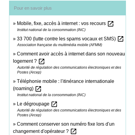
Pour en savoir plus
open_in_new
Mobile, fixe, accès à internet : vos recours
Institut national de la consommation (INC)
open_in_new
33 700 (lutte contre les spams vocaux et SMS)
Association française du multimédia mobile (AFMM)
Comment avoir accès à internet dans son nouveau
open_in_new
logement ?
Autorité de régulation des communications électroniques et des
Postes (Arcep)
Téléphonie mobile : l'itinérance internationale
open_in_new
(roaming)
Institut national de la consommation (INC)
open_in_new
Le dégroupage
Autorité de régulation des communications électroniques et des
Postes (Arcep)
Comment conserver son numéro fixe lors d'un
open_in_new
changement d'opérateur ?