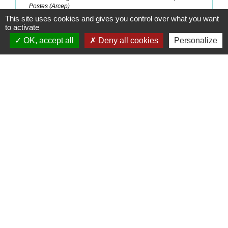
Postes (Arcep)
This site uses cookies and gives you control over what you want
to activate
Signaler une erreur sur cette page
OK, accept all
Deny all cookies
Personalize
Contacts
Commune de Coëtmieux
3, rue de la Mairie
22400 Coëtmieux - FRANCE
+33 2 96 34 62 20
Contact par formulaire
Mentions légales
-
Politique de confidentialité
-