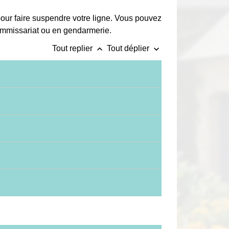
pour faire suspendre votre ligne. Vous pouvez
commissariat ou en gendarmerie.
keyboard_arrow_up
keyboard_arrow_down
Tout replier
Tout déplier