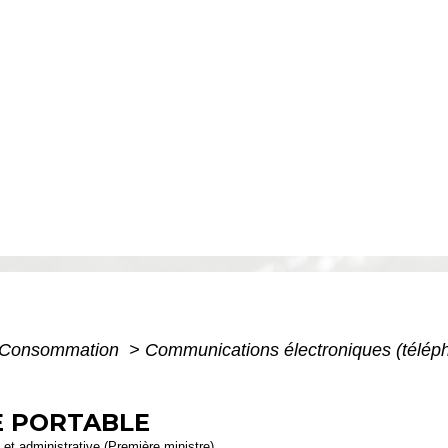
 - Consommation
>
Communications électroniques (télépho
E PORTABLE
e et administrative (Première ministre)