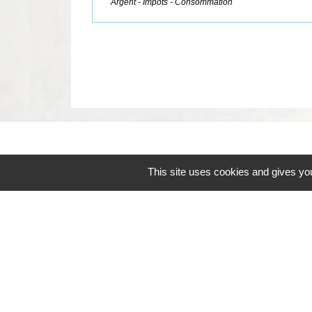
Argent - Impôts - Consommation
Contacts
This site uses cookies and gives you
Commune de Coëtmieux
3, rue de la Mairie
22400 Coëtmieux - FRANCE
+33 2 96 34 62 20
Contact par formulaire