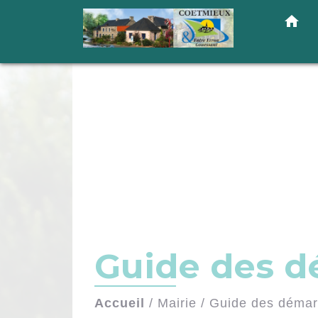
home
Guide des 
Accueil
/
Mairie
/
Guide des déma