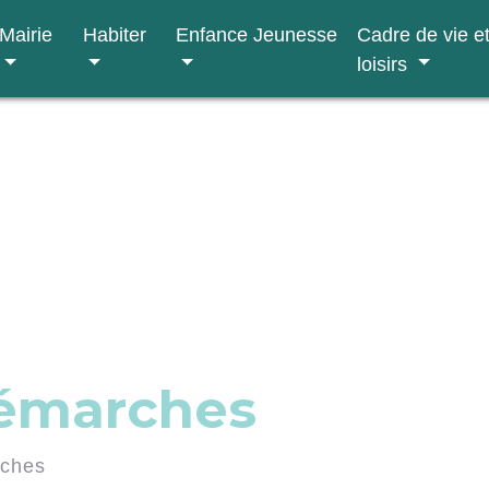
Mairie
Habiter
Enfance Jeunesse
Cadre de vie e
loisirs
démarches
rches