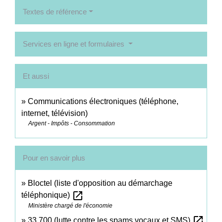
Textes de référence
Services en ligne et formulaires
Et aussi
Communications électroniques (téléphone,
internet, télévision)
Argent - Impôts - Consommation
Pour en savoir plus
Bloctel (liste d'opposition au démarchage
open_in_new
téléphonique)
Ministère chargé de l'économie
open_in_new
33 700 (lutte contre les spams vocaux et SMS)