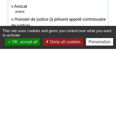
Avocat
Justice
Huissier de justice (à présent appelé commissaire
de justice)
This site uses cookies and gives you control over what you want
Justice
to activate
OK, accept all
Deny all cookies
Personalize
Signaler une erreur sur cette page
Contacts
Commune de Coëtmieux
3, rue de la Mairie
22400 Coëtmieux - FRANCE
+33 2 96 34 62 20
Contact par formulaire