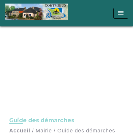
menu
Guide des démarches
Accueil
/
Mairie
/
Guide des démarches