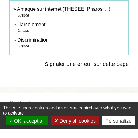
Arnaque sur internet (THESEE, Pharos, ...)
Justice
Harcèlement
Justice
Discrimination
Justice
Signaler une erreur sur cette page
Contacts
This site uses cookies and gives you control over what you want
to activate
Commune de Coëtmieux
OK, accept all
Deny all cookies
Personalize
3, rue de la Mairie
22400 Coëtmieux - FRANCE
+33 2 96 34 62 20