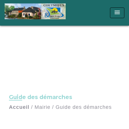
menu
Guide des démarches
Accueil
/
Mairie
/
Guide des démarches