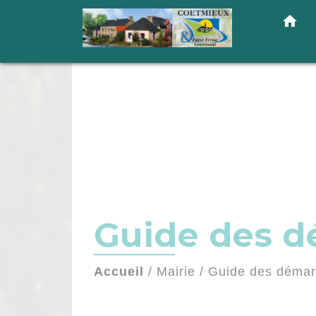
home
Guide des 
Accueil
/
Mairie
/
Guide des déma