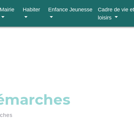
Mairie
Habiter
Enfance Jeunesse
Cadre de vie e
loisirs
démarches
rches