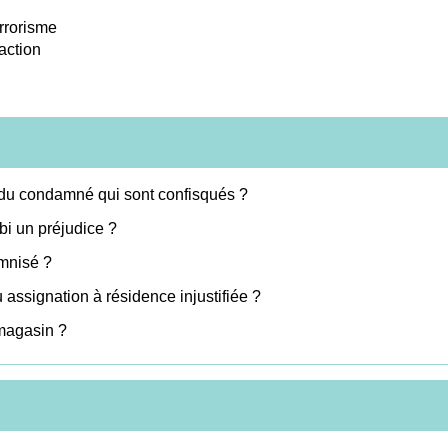
errorisme
raction
 du condamné qui sont confisqués ?
bi un préjudice ?
emnisé ?
assignation à résidence injustifiée ?
 magasin ?