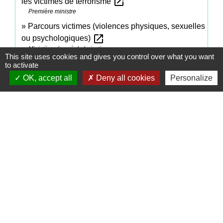
open_in_new
les victimes de terrorisme
Première ministre
Parcours victimes (violences physiques, sexuelles
open_in_new
ou psychologiques)
Ministère chargé de la justice
This site uses cookies and gives you control over what you want
to activate
OK, accept all
Deny all cookies
Personalize
Comment faire si...
Que faire si je suis une victime ou un proche de
victime d'acte terroriste ?
Signaler une erreur sur cette page
Contacts