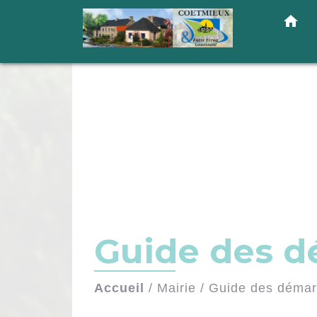
home
Guide des 
Accueil
/
Mairie
/
Guide des déma