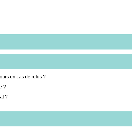
cours en cas de refus ?
ée ?
at ?