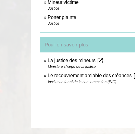
Mineur victime
Justice
Porter plainte
Justice
Pour en savoir plus
open_in_new
La justice des mineurs
Ministère chargé de la justice
ope
Le recouvrement amiable des créances
Institut national de la consommation (INC)