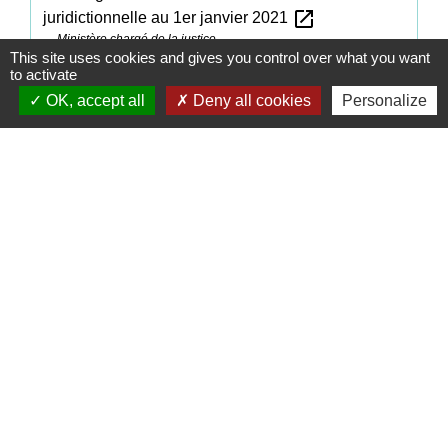
open_in_new
juridictionnelle au 1er janvier 2021
Ministère chargé de la justice
This site uses cookies and gives you control over what you want
to activate
Signaler une erreur sur cette page
OK, accept all
Deny all cookies
Personalize
Contacts
Commune de Coëtmieux
3, rue de la Mairie
22400 Coëtmieux - FRANCE
+33 2 96 34 62 20
Contact par formulaire
Mentions légales
-
Politique de confidentialité
-