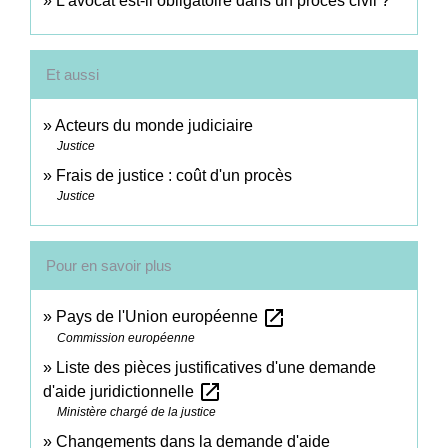
L'avocat est-il obligatoire dans un procès civil ?
Et aussi
Acteurs du monde judiciaire
Justice
Frais de justice : coût d'un procès
Justice
Pour en savoir plus
open_in_new
Pays de l'Union européenne
Commission européenne
Liste des pièces justificatives d'une demande
open_in_new
d'aide juridictionnelle
Ministère chargé de la justice
Changements dans la demande d'aide