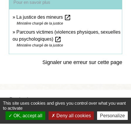
Pour en savoir plus
open_in_new
La justice des mineurs
Ministère chargé de la justice
Parcours victimes (violences physiques, sexuelles
open_in_new
ou psychologiques)
Ministère chargé de la justice
Signaler une erreur sur cette page
Contacts
This site uses cookies and gives you control over what you want
to activate
Commune de Coëtmieux
OK, accept all
Deny all cookies
Personalize
3, rue de la Mairie
22400 Coëtmieux - FRANCE