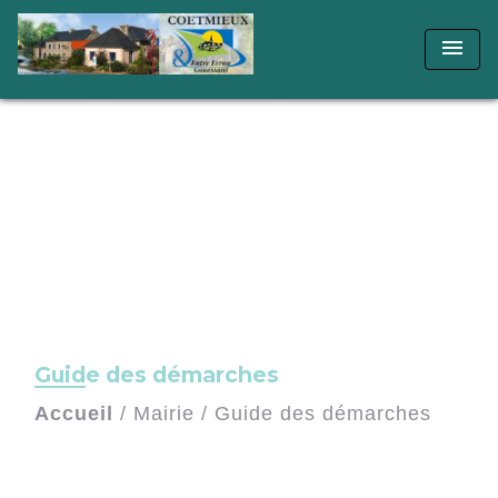
menu
Guide des démarches
Accueil
/
Mairie
/
Guide des démarches