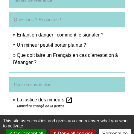
Textes de référence
Questions ? Réponses !
Enfant en danger : comment le signaler ?
Un mineur peut-il porter plainte ?
Que doit faire un Français en cas d'arrestation à
l'étranger ?
Pour en savoir plus
open_in_new
La justice des mineurs
Ministère chargé de la justice
This site uses cookies and gives you control over what you want
Signaler une erreur sur cette page
to activate
OK, accept all
Deny all cookies
Personalize