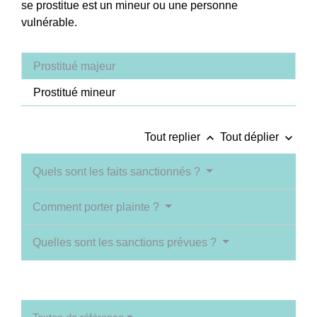
se prostitue est un mineur ou une personne
vulnérable.
Prostitué majeur
Prostitué mineur
keyboard_arrow_up
keyboard_arrow_down
Tout replier
Tout déplier
Quels sont les faits sanctionnés ?
Comment porter plainte ?
Quelles sont les sanctions prévues ?