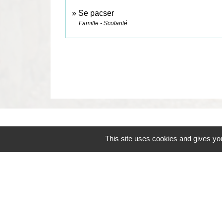
Se pacser
Famille - Scolarité
Contacts
This site uses cookies and gives you
Commune de Coëtmieux
3, rue de la Mairie
22400 Coëtmieux - FRANCE
+33 2 96 34 62 20