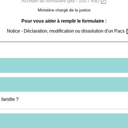
open_in_new
Accéder au formulaire (pdf - 100.7 KB)
Ministère chargé de la justice
Pour vous aider à remplir le formulaire :
ope
Notice - Déclaration, modification ou dissolution d'un Pacs
famille ?