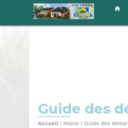
home
Guide des 
Accueil
/
Mairie
/
Guide des déma