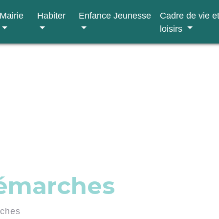
Mairie
Habiter
Enfance Jeunesse
Cadre de vie e
loisirs
démarches
rches