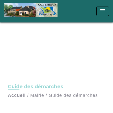
menu
Guide des démarches
Accueil
/
Mairie
/
Guide des démarches