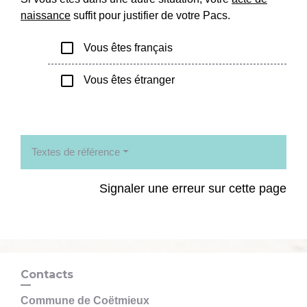
naissance
suffit pour justifier de votre Pacs.
check_box_outline_blank
Vous êtes français
check_box_outline_blank
Vous êtes étranger
Textes de référence
Signaler une erreur sur cette page
Contacts
Commune de Coëtmieux