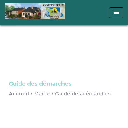
menu
Guide des démarches
Accueil
/
Mairie
/
Guide des démarches