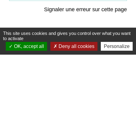
Signaler une erreur sur cette page
This site uses cookies and gives you control over what you want
to activate
OK, accept all
Deny all cookies
Personalize
Contacts
Commune de Coëtmieux
3, rue de la Mairie
22400 Coëtmieux - FRANCE
+33 2 96 34 62 20
Contact par formulaire
Mentions légales
-
Politique de confidentialité
-
Accessibilité
-
Plan du site
-
Gestion des cookies