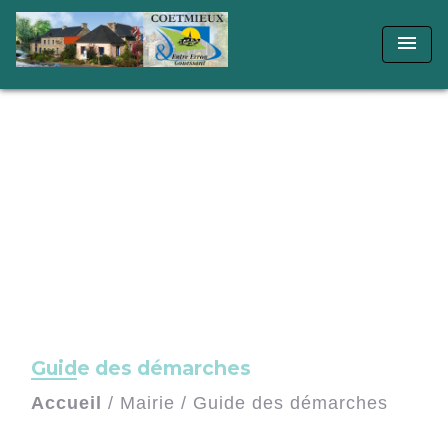
menu
Guide des démarches
Accueil
/
Mairie
/
Guide des démarches