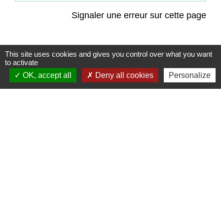
Signaler une erreur sur cette page
This site uses cookies and gives you control over what you want
to activate
OK, accept all
Deny all cookies
Personalize
Contacts
Commune de Coëtmieux
3, rue de la Mairie
22400 Coëtmieux - FRANCE
+33 2 96 34 62 20
Contact par formulaire
Mentions légales
-
Politique de confidentialité
-
Accessibilité
-
Plan du site
-
Gestion des cookies