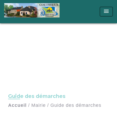
menu
Guide des démarches
Accueil
/
Mairie
/
Guide des démarches