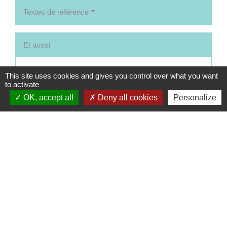
Textes de référence
Et aussi
Saisir le juge de l'exécution
This site uses cookies and gives you control over what you want
Justice
to activate
OK, accept all
Deny all cookies
Personalize
Signaler une erreur sur cette page
Contacts
Commune de Coëtmieux
3, rue de la Mairie
22400 Coëtmieux - FRANCE