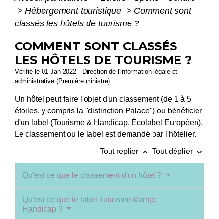
>
Hébergement touristique
>
Comment sont
classés les hôtels de tourisme ?
COMMENT SONT CLASSÉS
LES HÔTELS DE TOURISME ?
Vérifié le 01 Jan 2022 - Direction de l'information légale et
administrative (Première ministre)
Un hôtel peut faire l'objet d'un classement (de 1 à 5
étoiles, y compris la "distinction Palace") ou bénéficier
d'un label (Tourisme & Handicap, Écolabel Européen).
Le classement ou le label est demandé par l'hôtelier.
keyboard_arrow_up
keyboard_arrow_down
Tout replier
Tout déplier
Qu'est ce que le classement d'un hôtel ?
Qu'est ce que le label Tourisme &amp;
Handicap ?