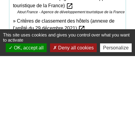
open_in_new
touristique de la France)
Atout France - Agence de développement touristique de la France
Critères de classement des hôtels (annexe de
open_in_new
l'arrêté du 29 décembre 2021)
This site uses cookies and gives you control over what you want
Legifrance
to activate
OK, accept all
Deny all cookies
Personalize
Signaler une erreur sur cette page
Contacts
Commune de Coëtmieux
3, rue de la Mairie
22400 Coëtmieux - FRANCE
+33 2 96 34 62 20
Contact par formulaire