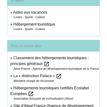
Et aussi
Aides aux vacances
Loisirs - Sports - Culture
Hébergement touristique
Loisirs - Sports - Culture
Pour en savoir plus
Classement des hébergements touristiques :
open_in_new
principes généraux
Atout France - Agence de développement touristique de la France
open_in_new
La « distinction Palace »
Ministère chargé de l'économie
Hébergements touristiques certifiés Écolabel
open_in_new
Européen
Association française de normalisation (Afnor)
Site d'Atout France (Agence de développement