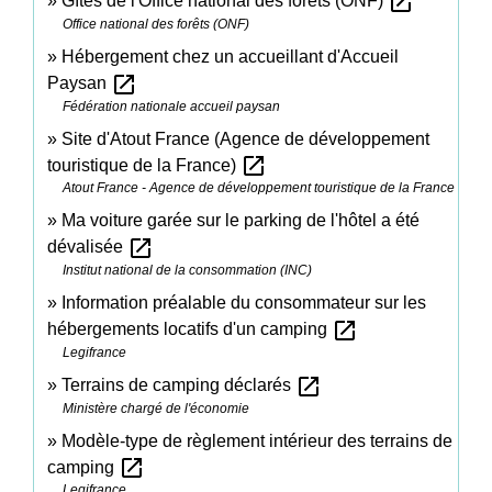
open_in_new
Gîtes de l'Office national des forêts (ONF)
Office national des forêts (ONF)
Hébergement chez un accueillant d'Accueil
open_in_new
Paysan
Fédération nationale accueil paysan
Site d'Atout France (Agence de développement
open_in_new
touristique de la France)
Atout France - Agence de développement touristique de la France
Ma voiture garée sur le parking de l'hôtel a été
open_in_new
dévalisée
Institut national de la consommation (INC)
Information préalable du consommateur sur les
open_in_new
hébergements locatifs d'un camping
Legifrance
open_in_new
Terrains de camping déclarés
Ministère chargé de l'économie
Modèle-type de règlement intérieur des terrains de
open_in_new
camping
Legifrance