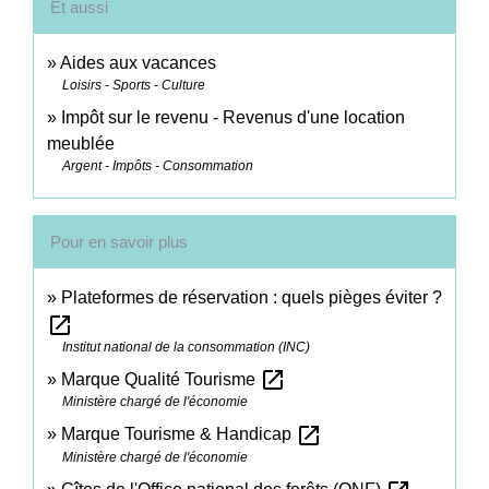
Et aussi
Aides aux vacances
Loisirs - Sports - Culture
Impôt sur le revenu - Revenus d'une location
meublée
Argent - Impôts - Consommation
Pour en savoir plus
Plateformes de réservation : quels pièges éviter ?
open_in_new
Institut national de la consommation (INC)
open_in_new
Marque Qualité Tourisme
Ministère chargé de l'économie
open_in_new
Marque Tourisme & Handicap
Ministère chargé de l'économie