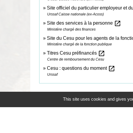
Site officiel du particulier employeur et d
Urssaf Caisse nationale (ex-Acoss)
open_in_new
Site des services à la personne
Ministère chargé des finances
Site du Cesu pour les agents de la fonct
Ministère chargé de la fonction publique
open_in_new
Titres Cesu préfinancés
Centre de remboursement du Cesu
open_in_new
Cesu : questions du moment
Urssaf
This site uses cookies and gives you