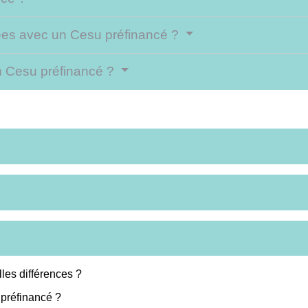
yées avec un Cesu préfinancé ?
un Cesu préfinancé ?
les différences ?
 préfinancé ?