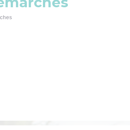
démarches
rches