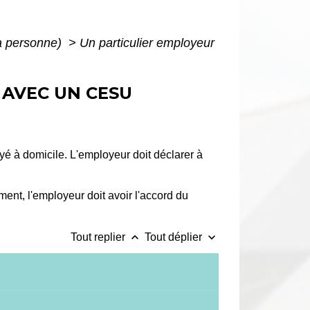
la personne)
>
Un particulier employeur
 AVEC UN CESU
é à domicile. L'employeur doit déclarer à
ent, l'employeur doit avoir l'accord du
keyboard_arrow_up
keyboard_arrow_down
Tout replier
Tout déplier