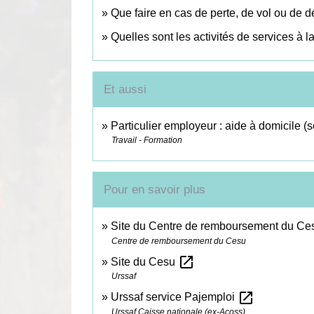
Que faire en cas de perte, de vol ou de d
Quelles sont les activités de services à 
Et aussi
Particulier employeur : aide à domicile (
Travail - Formation
Pour en savoir plus
Site du Centre de remboursement du C
Centre de remboursement du Cesu
open_in_new
Site du Cesu
Urssaf
open_in_new
Urssaf service Pajemploi
Urssaf Caisse nationale (ex-Acoss)