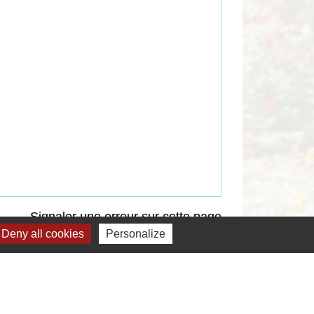
Signaler une erreur sur cette page
Deny all cookies
Personalize