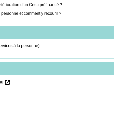
étérioration d'un Cesu préfinancé ?
la personne et comment y recourir ?
services à la personne)
open_in_new
esu