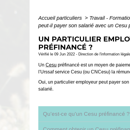
Accueil particuliers
>
Travail - Formati
peut-il payer son salarié avec un Cesu 
UN PARTICULIER EMPLO
PRÉFINANCÉ ?
Vérifié le 09 Jun 2022 - Direction de l'information légal
Un
Cesu
préfinancé est un moyen de paiement
l'Urssaf service Cesu (ou CNCesu) la rémun
Oui, un particulier employeur peut payer son
salarié.
Qu'est-ce qu'un Cesu préfinancé 
Comment obtenir un Cesu préfina