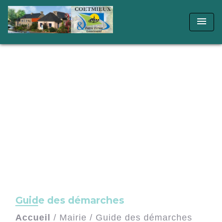
menu
Guide des démarches
Accueil
/
Mairie
/
Guide des démarches