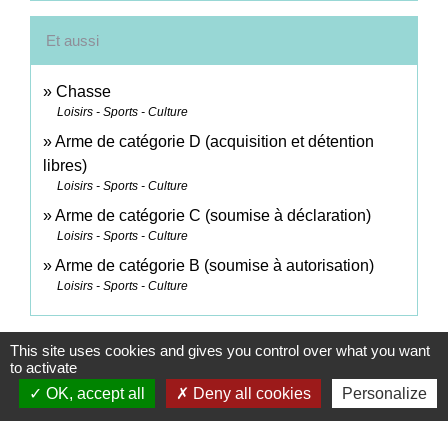
Et aussi
Chasse
Loisirs - Sports - Culture
Arme de catégorie D (acquisition et détention
libres)
Loisirs - Sports - Culture
Arme de catégorie C (soumise à déclaration)
Loisirs - Sports - Culture
Arme de catégorie B (soumise à autorisation)
Loisirs - Sports - Culture
Signaler une erreur sur cette page
This site uses cookies and gives you control over what you want
to activate
OK, accept all
Deny all cookies
Personalize