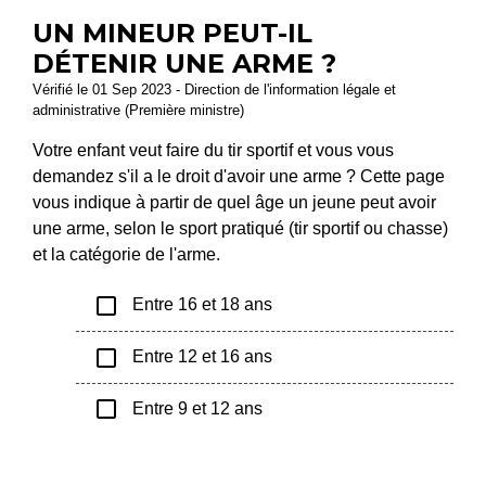
UN MINEUR PEUT-IL
DÉTENIR UNE ARME ?
Vérifié le 01 Sep 2023 - Direction de l'information légale et
administrative (Première ministre)
Votre enfant veut faire du tir sportif et vous vous
demandez s'il a le droit d'avoir une arme ? Cette page
vous indique à partir de quel âge un jeune peut avoir
une arme, selon le sport pratiqué (tir sportif ou chasse)
et la catégorie de l'arme.
check_box_outline_blank
Entre 16 et 18 ans
check_box_outline_blank
Entre 12 et 16 ans
check_box_outline_blank
Entre 9 et 12 ans