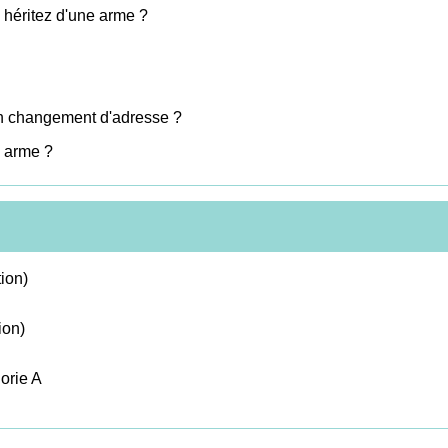
 héritez d'une arme ?
son changement d'adresse ?
e arme ?
ion)
ion)
orie A