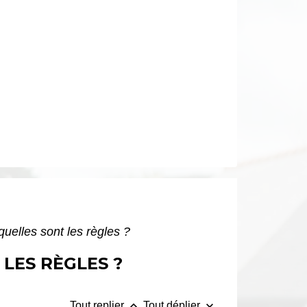
 quelles sont les règles ?
 LES RÈGLES ?
keyboard_arrow_up
keyboard_arrow_down
Tout replier
Tout déplier