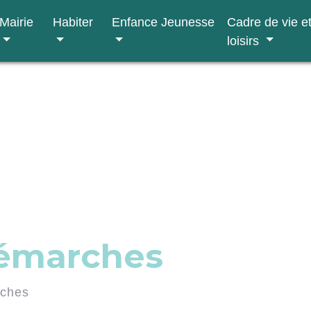
Mairie
Habiter
Enfance Jeunesse
Cadre de vie e
loisirs
démarches
rches