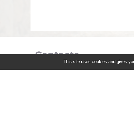
Contacts
This site uses cookies and gives you
Commune de Coëtmieux
3, rue de la Mairie
22400 Coëtmieux - FRANCE
+33 2 96 34 62 20
Contact par formulaire
Mentions légales
-
Politique de confidenti