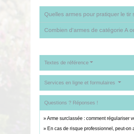
Quelles armes pour pratiquer le tir 
Combien d'armes de catégorie A ou B
Textes de référence
Services en ligne et formulaires
Questions ? Réponses !
Arme surclassée : comment régulariser vo
En cas de risque professionnel, peut-on 