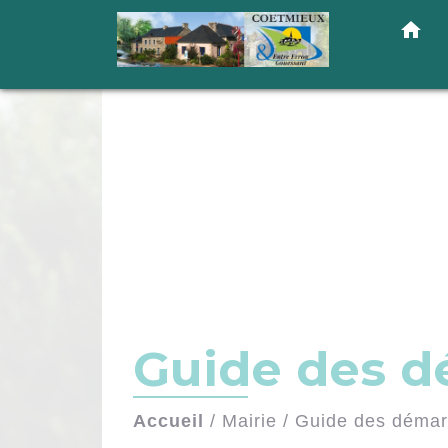
home
Guide des 
Accueil
/
Mairie
/
Guide des déma